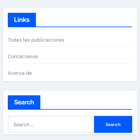
pagination
Links
Todas las publicaciones
Contáctanos
Acerca de
Search
S
e
a