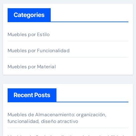
r
c
Categories
h
f
Muebles por Estilo
o
r
Muebles por Funcionalidad
:
Muebles por Material
Recent Posts
Muebles de Almacenamiento: organización,
funcionalidad, diseño atractivo