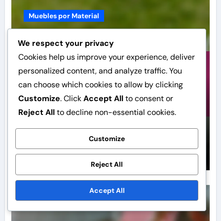
Muebles por Material
We respect your privacy
Cookies help us improve your experience, deliver
personalized content, and analyze traffic. You
can choose which cookies to allow by clicking
Customize
. Click
Accept All
to consent or
Muebles de Cerámica: diseño
Reject All
to decline non-essential cookies.
artístico, durabilidad, fácil
limpieza
Customize
Ignacio Serrano
Dec 9, 2025
Reject All
Accept All
Muebles por Material