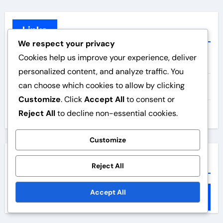
Links
We respect your privacy
Cookies help us improve your experience, deliver
Todas las publicaciones
personalized content, and analyze traffic. You
can choose which cookies to allow by clicking
Contáctanos
Customize
. Click
Accept All
to consent or
Reject All
to decline non-essential cookies.
Acerca de
Customize
Search
Reject All
S
Accept All
e
a