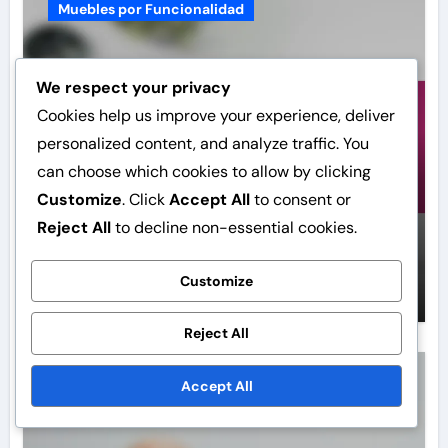
Muebles por Funcionalidad
We respect your privacy
Cookies help us improve your experience, deliver
personalized content, and analyze traffic. You
can choose which cookies to allow by clicking
Customize
. Click
Accept All
to consent or
Mesas Plegables: ahorro de
Reject All
to decline non-essential cookies.
espacio, versatilidad, facilidad de
uso
Customize
Ignacio Serrano
Dec 9, 2025
Reject All
Accept All
Muebles por Funcionalidad